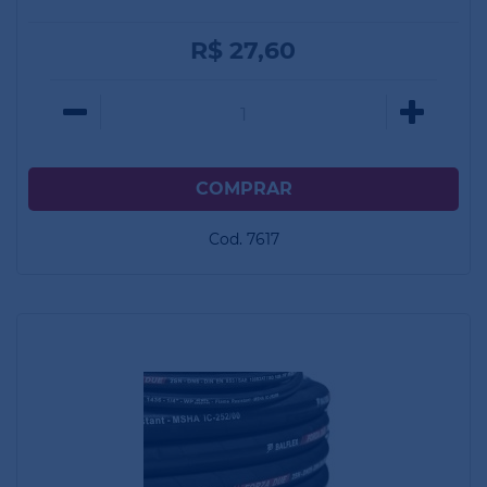
Mangueira R1 ForzaUno Balflex 1/4"
R$ 27,60
Cod. 7617