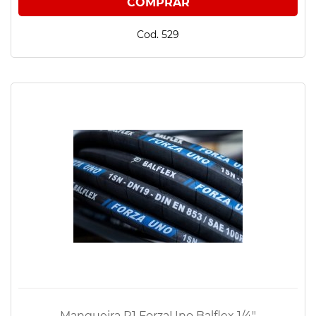
Cod. 529
Mangueira R1 ForzaUno Balflex 1/4"